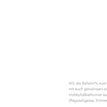
Wir, die Ballerin*s, eu
mit euch gemeinsam am
Hobbyfußballturnier au
(Rappachgasse, Simmer